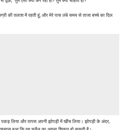
े पूछा, “तुम ऐसा क्यों कर रही हो? तुम क्या चाहती हो?”
ग्री की तलाश में रहती हूं, और मेरे पास लंबे समय से ताजा बच्चे का दिल
े पकड़ लिया और वापस अपनी झोपड़ी में खींच लिया। झोपड़ी के अंदर,
 उसे एहसास हुआ कि वह चुड़ैल का अगला शिकार हो सकती है।