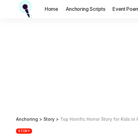
Home
Anchoring Scripts
Event Poe
Anchoring
>
Story
>
Top Horrific Horror Story for Kids in
STORY