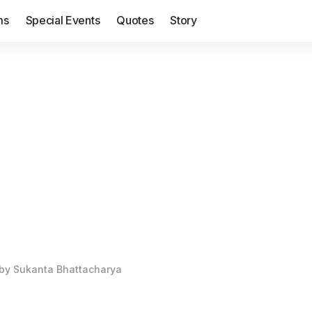
ms
Special Events
Quotes
Story
 by Sukanta Bhattacharya