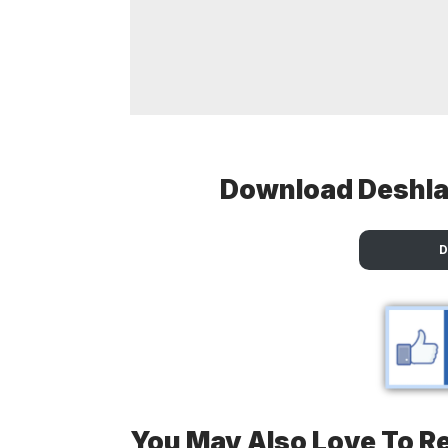
Download Deshlai
You May Also Love To R