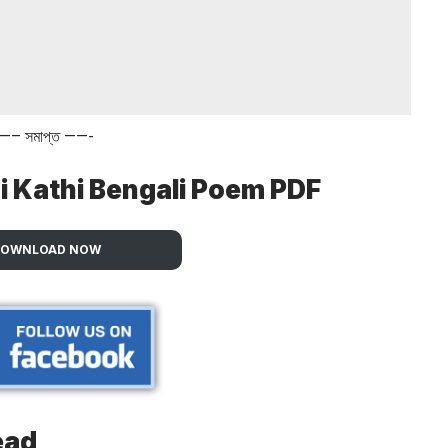
—– সমাপ্ত ——-
 Kathi Bengali Poem PDF
DOWNLOAD NOW
ead