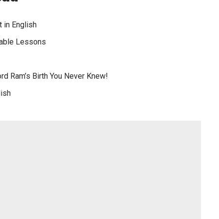
 in English
luable Lessons
ord Ram’s Birth You Never Knew!
lish