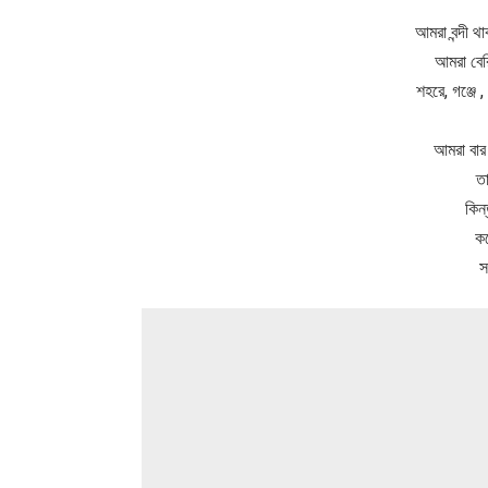
আমরা বন্দী 
আমরা বেরি
শহরে, গঞ্জে 
আমরা বার 
ত
কিন
ক
স