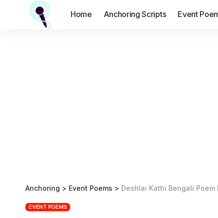
Home
Anchoring Scripts
Event Poe
Anchoring
>
Event Poems
>
Deshlai Kathi Bengali Poem
EVENT POEMS