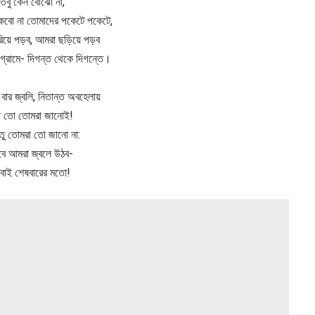
তবু কেন বোঝো না,
থাকবো না তোমাদের পকেটে পকেটে,
য়ে পড়ব, আমরা ছড়িয়ে পড়ব
, গ্রামে- দিগন্ত থেকে দিগন্তে।
বার জ্বলি, নিতান্ত অবহেলায়
া তো তোমরা জানোই!
্তু তোমরা তো জানো না:
বে আমরা জ্বলে উঠব-
বাই শেষবারের মতো!