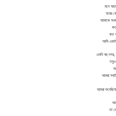
মনে আছে
ঘরের ক
আমাকে অবজ্ঞ
কত 
কত প
আমি একাই
এমনি বহু নগর, 
তবুও
ম
আমরা সবাই
আমরা শুনেছিলা
আম
তা ত