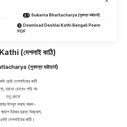
Sukanta Bhattacharya (সুকান্ত ভট্টাচার্য)
Download Deshlai Kathi Bengali Poem
PDF
athi (দেশলাই কাঠি)
ttacharya (
সুকান্ত ভট্টাচার্য
)
টা ছোট্ট দেশলাইয়ের কাঠি
্য, হয়তো চোখেও পড়ি নাঃ
তবু জেনো
আমার উসখুস করছে বারুদ-
জ্বলে উঠবার দুরন্ত উচ্ছ্বাস;
একটা দেশলাইয়ের কাঠি।