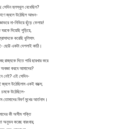
 সেদিন হুলস্থূল বেধেছিল?
োণে জ্বলে উঠেছিল আগুন-
াভরে না-নিভিয়ে ছুঁড়ে ফেলায়!
ঘরকে দিয়েছি পুড়িয়ে,
্রাসাদকে করেছি ধূলিসাৎ
- ছোট্ট একটা দেশলাই কাঠি।
বহু রাজ্যকে দিতে পারি ছারখার করে
 অবজ্ঞা করবে আমাদের?
নে নেই? এই সেদিন-
 জ্বলে উঠেছিলাম একই বাক্সে;
চমকে উঠেছিলে-
ম তোমাদের বিবর্ণ মুখের আর্তনাদ।
াদের কী অসীম শক্তি
ো অনুভব করেছ বারংবার;