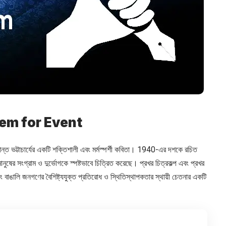
oem for Event
ান্ত ভট্টাচার্যের একটি শক্তিশালী এবং মর্মস্পর্শী কবিতা। 1940-এর দশকে রচিত
নুষের সংগ্রাম ও দুর্ভোগকে স্পষ্টভাবে চিত্রিত করেছে। প্রখর চিত্রকল্প এবং প্রখর
ং বাঙালি জনগণের বৈশিষ্ট্যযুক্ত প্রতিরোধ ও স্থিতিস্থাপকতার স্থায়ী চেতনার একটি