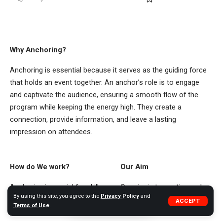
Why Anchoring?
Anchoring is essential because it serves as the guiding force
that holds an event together. An anchor’s role is to engage
and captivate the audience, ensuring a smooth flow of the
program while keeping the energy high. They create a
connection, provide information, and leave a lasting
impression on attendees.
How do We work?
Our Aim
Anchoring is crucial for skill
Our aim is to continuously
By using this site, you agree to the
Privacy Policy
and
improvement, enabling us
improve and refine our skills
ACCEPT
Terms of Use
.
to enhance our
to become more proficient,