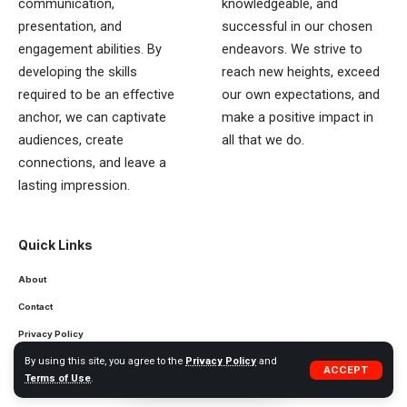
communication,
knowledgeable, and
presentation, and
successful in our chosen
engagement abilities. By
endeavors. We strive to
developing the skills
reach new heights, exceed
required to be an effective
our own expectations, and
anchor, we can captivate
make a positive impact in
audiences, create
all that we do.
connections, and leave a
lasting impression.
Quick Links
About
Contact
Privacy Policy
By using this site, you agree to the
Privacy Policy
and
Disclaimer
ACCEPT
Terms of Use
.
Terms of Use