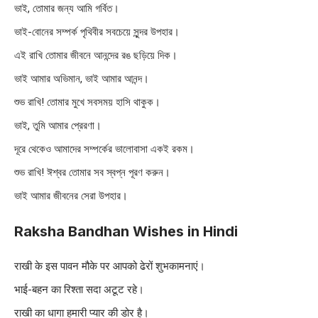
ভাই, তোমার জন্য আমি গর্বিত।
ভাই-বোনের সম্পর্ক পৃথিবীর সবচেয়ে সুন্দর উপহার।
এই রাখি তোমার জীবনে আনন্দের রঙ ছড়িয়ে দিক।
ভাই আমার অভিমান, ভাই আমার আনন্দ।
শুভ রাখি! তোমার মুখে সবসময় হাসি থাকুক।
ভাই, তুমি আমার প্রেরণা।
দূরে থেকেও আমাদের সম্পর্কের ভালোবাসা একই রকম।
শুভ রাখি! ঈশ্বর তোমার সব স্বপ্ন পূরণ করুন।
ভাই আমার জীবনের সেরা উপহার।
Raksha Bandhan Wishes in Hindi
राखी के इस पावन मौके पर आपको ढेरों शुभकामनाएं।
भाई-बहन का रिश्ता सदा अटूट रहे।
राखी का धागा हमारी प्यार की डोर है।