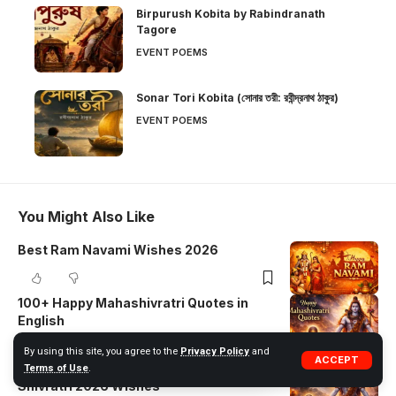
Birpurush Kobita by Rabindranath
Tagore
EVENT POEMS
Sonar Tori Kobita (সোনার তরী: রবীন্দ্রনাথ ঠাকুর)
EVENT POEMS
You Might Also Like
Best Ram Navami Wishes 2026
100+ Happy Mahashivratri Quotes in
English
By using this site, you agree to the
Privacy Policy
and
ACCEPT
Happy Mahashivratri Quotes in Hindi |
Terms of Use
.
Shivratri 2026 Wishes